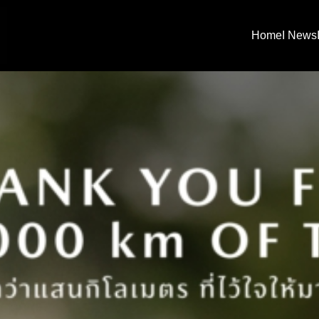
Home
I News
arch
: