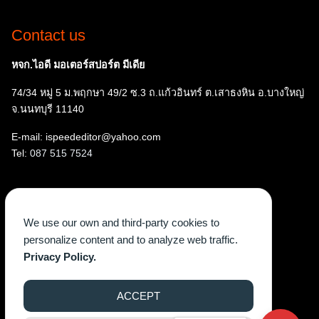
Contact us
หจก.ไอดี มอเตอร์สปอร์ต มีเดีย
74/34 หมู่ 5 ม.พฤกษา 49/2 ซ.3 ถ.แก้วอินทร์ ต.เสาธงหิน อ.บางใหญ่
จ.นนทบุรี 11140
E-mail: ispeededitor@yahoo.com
Tel:
087 515 7524
Follow us
We use our own and third-party cookies to
Facebook
Instagram
YouTube
X
TikTok
personalize content and to analyze web traffic.
Privacy Policy.
ACCEPT
©2026 WWW.ISPEEDEGAZINE.COM. ALL RIGHTS RESERVED.