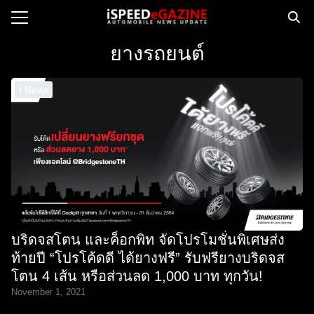
Skip
to
Search
content
ยางรถยนต์
for:
I News
e
ws
orcycle
op
orsport
 Drive
บริดจสโตน และค็อกพิท จัดโปรโมชั่นพิเศษส่ง
ct us
ท้ายปี “โปรโค้ดดี ได้ยางฟรี” รับฟรียางบริดจส
โตน 4 เส้น หรือส่วนลด 1,000 บาท ทุกวัน!
November 1, 2021