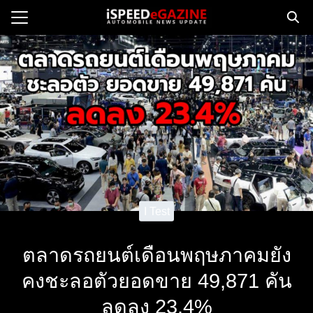
Skip
to
Search
content
for:
e
ws
orcycle
op
orsport
I Test
 Drive
ct us
ตลาดรถยนต์เดือนพฤษภาคมยัง
คงชะลอตัวยอดขาย 49,871 คัน
ลดลง 23.4%