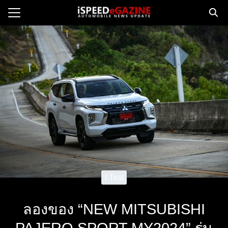
Skip
to
Search
content
for:
e
ws
orcycle
op
orsport
 Drive
ct us
I Test
ลองของ “NEW MITSUBISHI