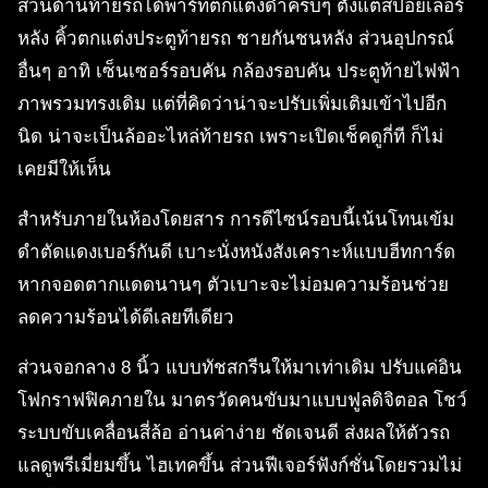
ส่วนด้านท้ายรถได้พาร์ทตกแต่งดำครบๆ ตั้งแต่สปอยเลอร์
หลัง คิ้วตกแต่งประตูท้ายรถ ชายกันชนหลัง ส่วนอุปกรณ์
อื่นๆ อาทิ เซ็นเซอร์รอบคัน กล้องรอบคัน ประตูท้ายไฟฟ้า
ภาพรวมทรงเดิม แต่ที่คิดว่าน่าจะปรับเพิ่มเติมเข้าไปอีก
นิด น่าจะเป็นล้ออะไหล่ท้ายรถ เพราะเปิดเช็คดูกี่ที ก็ไม่
เคยมีให้เห็น
สำหรับภายในห้องโดยสาร การดีไซน์รอบนี้เน้นโทนเข้ม
ดำตัดแดงเบอร์กันดี เบาะนั่งหนังสังเคราะห์แบบฮีทการ์ด
หากจอดตากแดดนานๆ ตัวเบาะจะไม่อมความร้อนช่วย
ลดความร้อนได้ดีเลยทีเดียว
ส่วนจอกลาง 8 นิ้ว แบบทัชสกรีนให้มาเท่าเดิม ปรับแค่อิน
โฟกราฟฟิคภายใน มาตรวัดคนขับมาแบบฟูลดิจิตอล โชว์
ระบบขับเคลื่อนสี่ล้อ อ่านค่าง่าย ชัดเจนดี ส่งผลให้ตัวรถ
แลดูพรีเมี่ยมขึ้น ไฮเทคขึ้น ส่วนฟีเจอร์ฟังก์ชั่นโดยรวมไม่