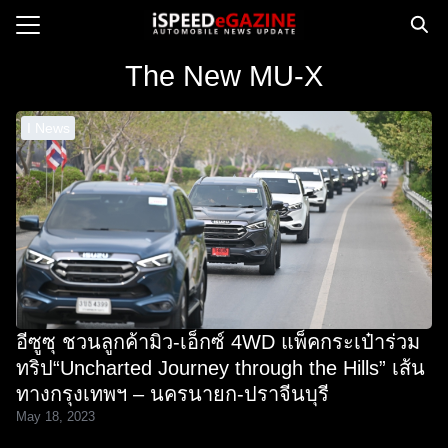
Skip
to
Search
content
The New MU-X
for:
I News
e
ws
orcycle
op
orsport
 Drive
อีซูซุ ชวนลูกค้ามิว-เอ็กซ์ 4WD แพ็คกระเป๋าร่วม
ct us
ทริป“Uncharted Journey through the Hills” เส้น
ทางกรุงเทพฯ – นครนายก-ปราจีนบุรี
May 18, 2023