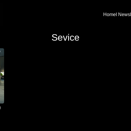
Home
I News
arch
Sevice
:
)