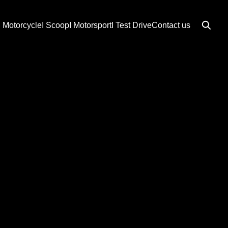
I Motorcycle
I Scoop
I Motorsport
I Test Drive
Contact us