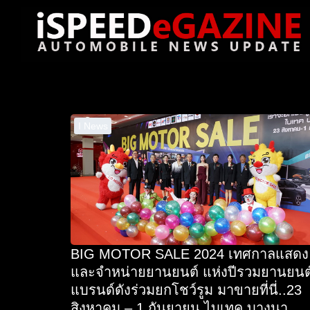
Skip
to
content
Se
for
I News
BIG MOTOR SALE 2024 เทศกาลแสดง
และจำหน่ายยานยนต์ แห่งปีรวมยานยนต
แบรนด์ดังร่วมยกโชว์รูม มาขายที่นี่..23
สิงหาคม – 1 กันยายน ไบเทค บางนา