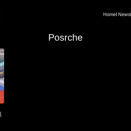
Home
I News
arch
Posrche
:
์