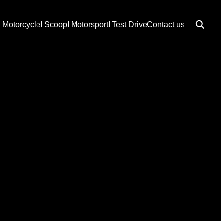
I Motorcycle
I Scoop
I Motorsport
I Test Drive
Contact us