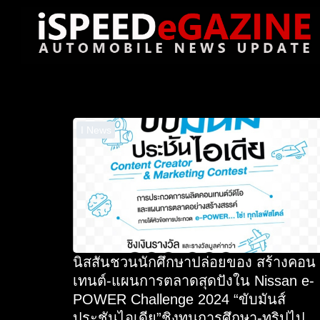
Skip
to
content
Se
for
I News
นิสสันชวนนักศึกษาปล่อยของ สร้างคอน
เทนต์-แผนการตลาดสุดปังใน Nissan e-
POWER Challenge 2024 “ขับมันส์
ประชันไอเดีย”ชิงทุนการศึกษา-ทริปไป