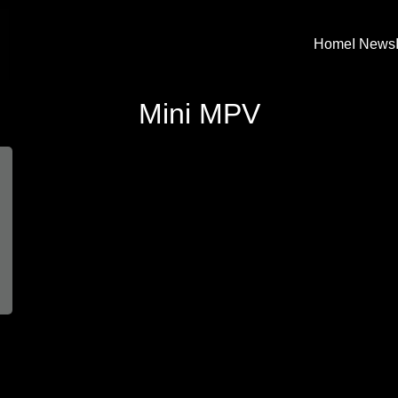
Home
I News
arch
Mini MPV
: