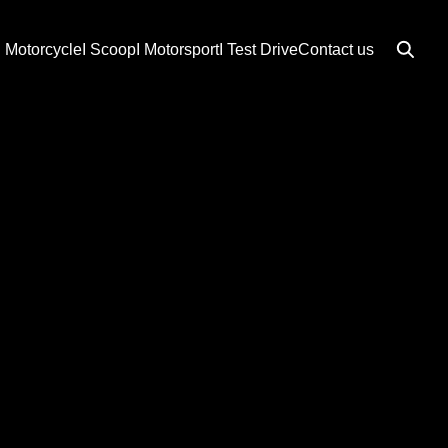
I Motorcycle
I Scoop
I Motorsport
I Test Drive
Contact us