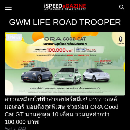
Skip
to
Search
content
GWM LIFE ROAD TROOPER
for:
I News
e
ws
orcycle
op
orsport
 Drive
สาวกเหมียวไฟฟ้าสายสปอร์ตมีเฮ! เกรท วอลล์
ct us
มอเตอร์ มอบดีลสุดพิเศษ ช่วยผ่อน ORA Good
Cat GT นานสูงสุด 10 เดือน รวมมูลค่ากว่า
100,000 บาท!
April 3, 2023