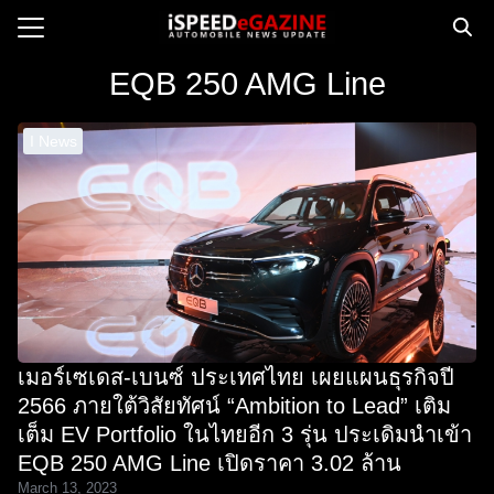
Skip
to
Search
content
EQB 250 AMG Line
for:
I News
e
ws
orcycle
op
orsport
 Drive
เมอร์เซเดส-เบนซ์ ประเทศไทย เผยแผนธุรกิจปี
ct us
2566 ภายใต้วิสัยทัศน์ “Ambition to Lead” เติม
เต็ม EV Portfolio ในไทยอีก 3 รุ่น ประเดิมนำเข้า
EQB 250 AMG Line เปิดราคา 3.02 ล้าน
March 13, 2023