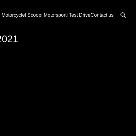
I Motorcycle
I Scoop
I Motorsport
I Test Drive
Contact us
2021