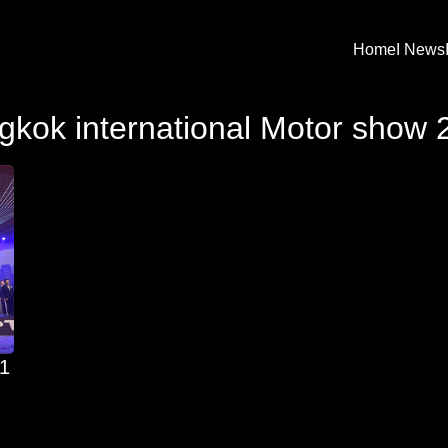
Home
I News
arch
gkok international Motor show 
:
21