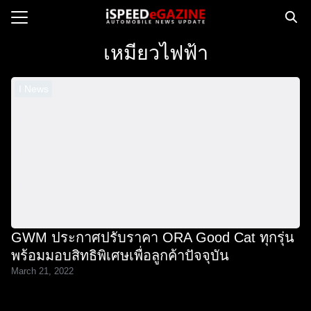
Skip
to
Search
content
เหมียวไฟฟ้า
for:
I News
e
ws
orcycle
op
orsport
 Drive
GWM ประกาศปรับราคา ORA Good Cat ทุกรุ่น
ct us
พร้อมมอบสิทธิพิเศษเพื่อลูกค้าปัจจุบัน
March 21, 2022