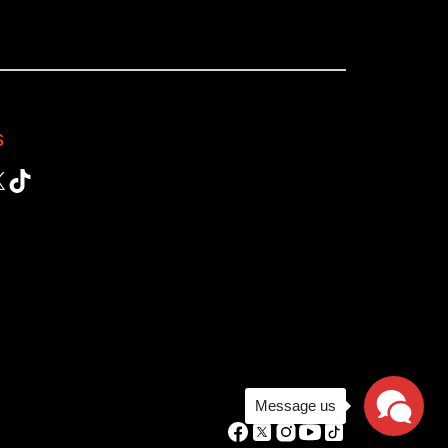
s
ok
gram
Tube
TikTok
Message us