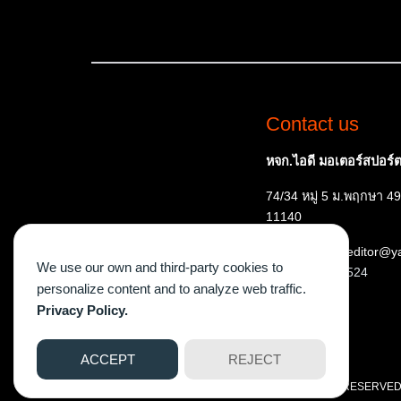
Contact us
หจก.ไอดี มอเตอร์สปอร์ต 
74/34 หมู่ 5 ม.พฤกษา 49
11140
E-mail: ispeededitor@
We use our own and third-party cookies to
Tel:
087 515 7524
personalize content and to analyze web traffic.
Privacy Policy.
ACCEPT
REJECT
©2026 WWW.ISPEEDEGAZINE.COM. ALL RIGHTS RESERVED