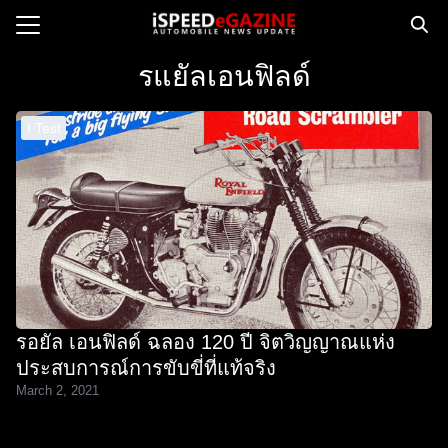
Skip
to
Search
content
รแยัลเอนฟิลด์
for:
I Test
e
ws
orcycle
op
orsport
 Drive
รอยัล เอนฟิลด์ ฉลอง 120 ปี จิตวิญญาณแห่ง
ct us
ประสบการณ์การขับขี่ที่แท้จริง
March 2, 2021