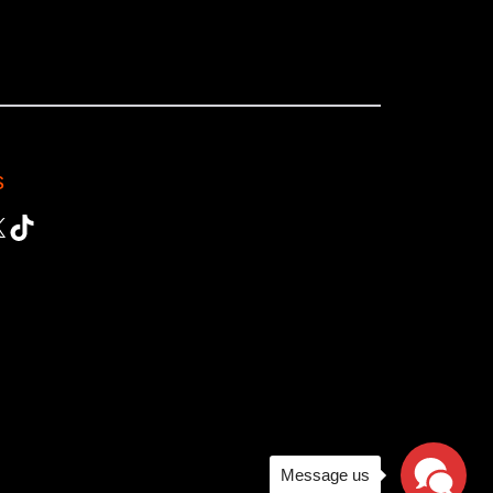
s
ok
gram
Tube
TikTok
Message us