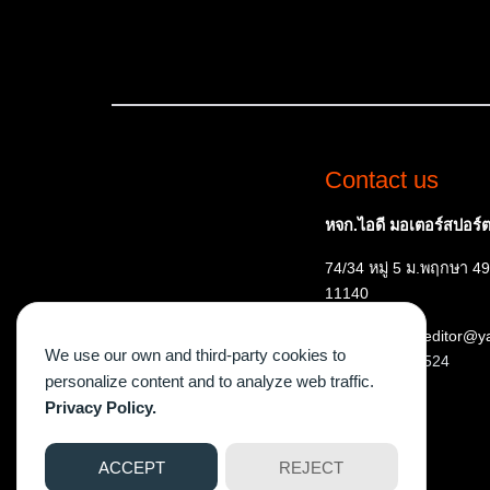
Contact us
หจก.ไอดี มอเตอร์สปอร์ต 
74/34 หมู่ 5 ม.พฤกษา 49
11140
E-mail: ispeededitor@
We use our own and third-party cookies to
Tel:
087 515 7524
personalize content and to analyze web traffic.
Privacy Policy.
ACCEPT
REJECT