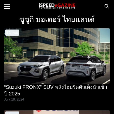
Skip
to
Search
content
ซูซูกิ มอเตอร์ ไทยแลนด์
for:
I News
e
ws
orcycle
op
orsport
 Drive
“Suzuki FRONX” SUV พลังไฮบริดตัวเต็งนำเข้า
ct us
ปี 2025
July 18, 2024