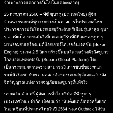
จำเพาะอาจแตกต่างกันไปในแต่ละตลาด)
25 กรกฎาคม 2566 – ทีซี ซูบารุ (ประเทศไทย) ผู้จัด
จำหน่ายรถยนต์ซูบารุอย่างเป็นทางการในประเทศไทย
ประกาศการปรับโฉมรถเอสยูวีระดับพรีเมียมรุ่นล่าสุด ซูบา
รุ เอาท์แบ็ค รถยนต์พรีเมี่ยมเอสยูวีรุ่นที่ดีที่สุดของซูบารุ
มาพร้อมกับเครื่องยนต์บ็อกเซอร์ไดเรคอินเจคชั่น (Boxer
Engine) ขนาด 2.5 ลิตร สร้างขึ้นบนโครงสร้างตัวถังซูบารุ
โกลบอลแพลตฟอร์ม (Subaru Global Platform) โดย
เป็นการผสมผสานความสามารถในการขับขี่ของรถแก
รนด์ทัวริ่งเข้ากับความคล่องตัวของรถเอสยูวีและแสดงถึง
จิตวิญญาณแห่งการผจญภัยของซูบารุที่แท้จริง
นายตวัน คำฤทธิ์ ผู้จัดการทั่วไปบริษัท ทีซี ซูบารุ
(ประเทศไทย) จำกัด เปิดเผยว่า “นับตั้งแต่เปิดตัวครั้งแรก
ในอาเซียนที่ประเทศไทยในปี 2564 New Outback ได้รับ