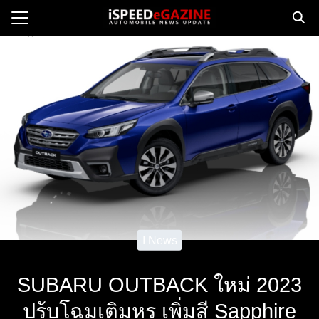
Skip
to
Search
content
for:
e
ws
orcycle
op
orsport
 Drive
I News
ct us
SUBARU OUTBACK ใหม่ 2023
ปร้บโฉมเติมหรู เพิ่มสี Sapphire