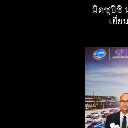
มิตซูบิช
เยี่