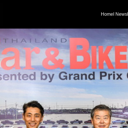
Home
I News
arch
: