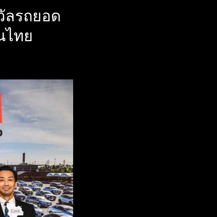
งวัลรถยอด
ในไทย