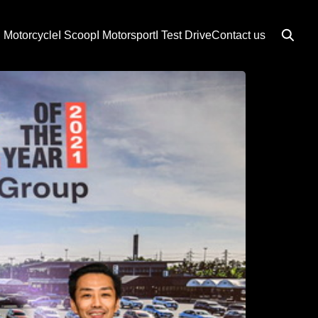
I Motorcycle
I Scoop
I Motorsport
I Test Drive
Contact us