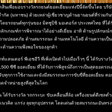
นเพื่อมอบรางวัลรถยนต์ยอดเยี่ยมแห่งปีนี้จัดขึ้นโดย บริษัท
จำกัด (มหาชน) ด้วยเหล่าผู้เชี่ยวชาญด้านยานยนต์ที่ร่วม
ดยรถยนต์ทุกรุ่นของ มิตซูบิชิ มอเตอร์ส ประเทศไทย ที่ได้รั
ักเกณฑ์การพิจารณาได้อย่างดีเยี่ยม อาทิ ด้านรูปลักษ
ามปลอดภัย ด้านสมรรถนะ ด้านเทคโนโลยี ด้านความเป็นมิ
ละด้านความพึงพอใจของลูกค้า
อาท์แลนเดอร์ พีเอชอีวี ที่เพิ่งเปิดตัวไปเมื่อเร็วๆ นี้ ได้รับราง
2,500 ซีซี ยอดเยี่ยม ที่ได้รับการพิสูจน์ถึงการเป็นสุดยอดรถเ
งรับทุกการใช้งานและยังมีสมรรถนะการขับขี่ที่ยอดเยี่ยม ต
ยอดจำหน่ายสูงที่สุดในโลก
ัน ได้รับรางวัล รถกระบะ ขับเคลื่อนสี่ล้อ เครื่องยนต์ดีเซลต่
กับแนวคิด แกร่ง ลุยทุกอุปสรรค โดดเด่นด้วยสมรรถนะอันท