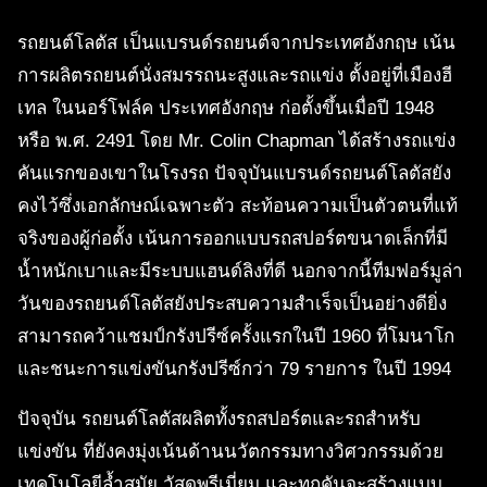
รถยนต์โลตัส เป็นแบรนด์รถยนต์จากประเทศอังกฤษ เน้น
การผลิตรถยนต์นั่งสมรรถนะสูงและรถแข่ง ตั้งอยู่ที่เมืองฮี
เทล ในนอร์โฟล์ค ประเทศอังกฤษ ก่อตั้งขึ้นเมื่อปี 1948
หรือ พ.ศ. 2491 โดย Mr. Colin Chapman ได้สร้างรถแข่ง
คันแรกของเขาในโรงรถ ปัจจุบันแบรนด์รถยนต์โลตัสยัง
คงไว้ซึ่งเอกลักษณ์เฉพาะตัว สะท้อนความเป็นตัวตนที่แท้
จริงของผู้ก่อตั้ง เน้นการออกแบบรถสปอร์ตขนาดเล็กที่มี
น้ำหนักเบาและมีระบบแฮนด์ลิงที่ดี นอกจากนี้ทีมฟอร์มูล่า
วันของรถยนต์โลตัสยังประสบความสำเร็จเป็นอย่างดียิ่ง
สามารถคว้าแชมป์กรังปรีซ์ครั้งแรกในปี 1960 ที่โมนาโก
และชนะการแข่งขันกรังปรีซ์กว่า 79 รายการ ในปี 1994
ปัจจุบัน รถยนต์โลตัสผลิตทั้งรถสปอร์ตและรถสำหรับ
แข่งขัน ที่ยังคงมุ่งเน้นด้านนวัตกรรมทางวิศวกรรมด้วย
เทคโนโลยีล้ำสมัย วัสดุพรีเมี่ยม และทุกคันจะสร้างแบบ