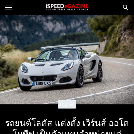
Skip
to
Search
content
for:
e
ws
orcycle
op
orsport
 Drive
ct us
I News
รถยนต์โลตัส แต่งตั้ง เวิร์นส์ ออโต