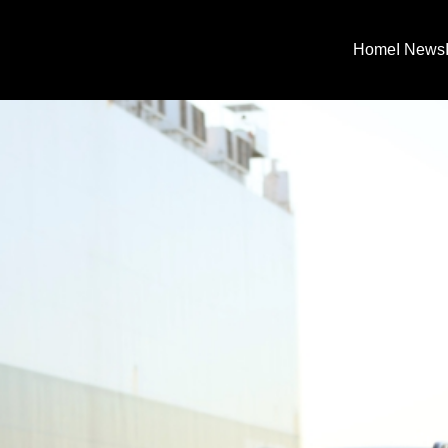
Home
I News
arch
: