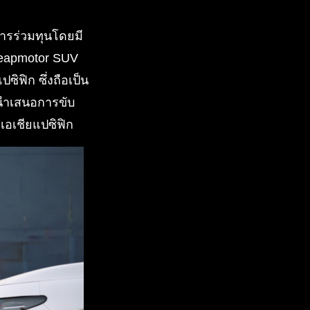
ีการร่วมทุนโดยมี
 Leapmotor SUV
ซิฟิก ซึ่งถือเป็น
รนำเสนอการขับ
คเอเชียแปซิฟิก