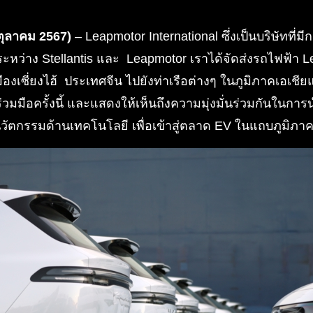
 ตุลาคม 2567)
– Leapmotor International ซึ่งเป็นบริษัทที่ม
49 ระหว่าง Stellantis และ Leapmotor เราได้จัดส่งรถไฟฟ้า
งเซี่ยงไฮ้ ประเทศจีน ไปยังท่าเรือต่างๆ ในภูมิภาคเอเชียแป
วมมือครั้งนี้ และแสดงให้เห็นถึงความมุ่งมั่นร่วมกันในกา
ละนวัตกรรมด้านเทคโนโลยี เพื่อเข้าสู่ตลาด EV ในแถบภูมิภา