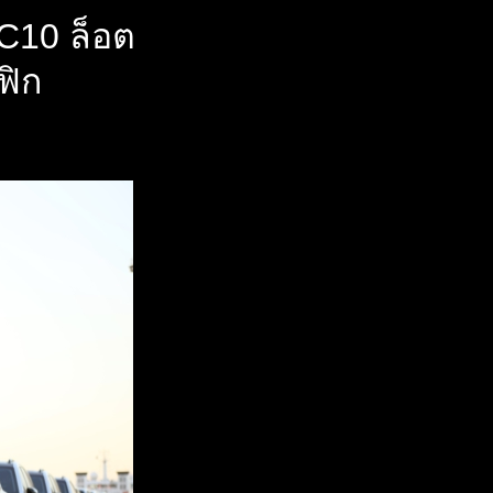
C10 ล็อต
ฟิก