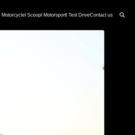
I Motorcycle
I Scoop
I Motorsport
I Test Drive
Contact us