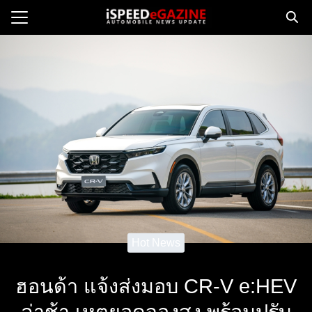
Skip
to
Search
content
for:
e
ws
orcycle
op
orsport
 Drive
ct us
Hot News
ฮอนด้า แจ้งส่งมอบ CR-V e:HEV