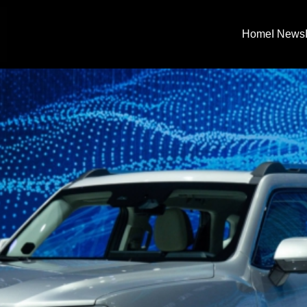
Home
I News
arch
: