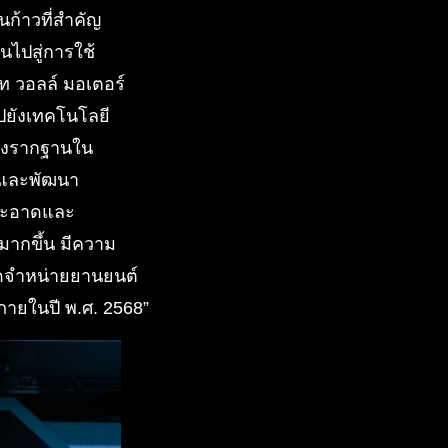
นก้าวที่สำคัญ
นไปสู่การใช้
รท วอลล์ มอเตอร์
ไปยังเทคโนโลยี
วางรากฐานใน
ยและพัฒนา
นสะอาดและ
มมากขึ้น มีความ
นยอดจำหน่ายยานยนต์
ายในปี พ.ศ. 2568”