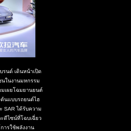
รนด์ เดินหน้าเปิด
มวลชนในงานมหกรรม
ร้อมเผยโฉมยานยนต์
งต้นแบบรถยนต์ไฮ
ะ SAR ได้รับความ
ีไซน์ที่โฉบเฉี่ยว
์การใช้พลังงาน