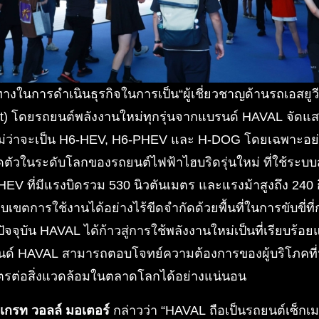
างในการดำเนินธุรกิจในการเป็น“ผู้เชี่ยวชาญด้านรถเอสยูว
) โดยรถยนต์พลังงานใหม่ทุกรุ่นจากแบรนด์ HAVAL จัดแส
่ว่าจะเป็น H6-HEV, H6-PHEV และ H-DOG โดยเฉพาะอย่า
ดตัวในระดับโลกของรถยนต์ไฟฟ้าไฮบริดรุ่นใหม่ ที่ใช้ระบบ
 ที่มีแรงบิดรวม 530 นิวตันเมตร และแรงม้าสูงถึง 240 กิโลวั
ขตการใช้งานได้อย่างไร้ขีดจำกัดด้วยพื้นที่ในการขับขี่ที
ัจจุบัน HAVAL ได้ก้าวสู่การใช้พลังงานใหม่เป็นที่เรียบร้อย
รนด์ HAVAL สามารถตอบโจทย์ความต้องการของผู้บริโภคท
มิตรต่อสิ่งแวดล้อมในตลาดโลกได้อย่างแน่นอน
หาร เกรท วอลล์ มอเตอร์
กล่าวว่า “HAVAL ถือเป็นรถยนต์เซ็กเมน