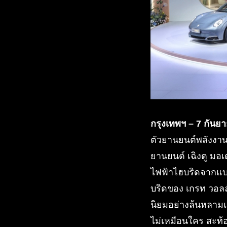
กรุงเทพฯ – 7 กันย
ตัวยานยนต์พลังงา
ยานยนต์ เฉิงตู มอ
ไฟฟ้าไฮบริดจากแ
บริดของ เกรท วอล
นิยมอย่างล้นหลามแ
ไม่เหมือนใคร สะท้