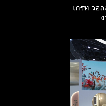
เกรท วอล
ง