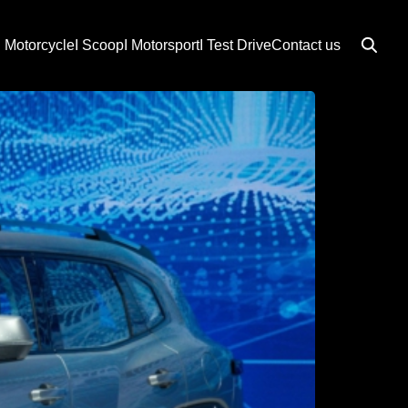
I Motorcycle
I Scoop
I Motorsport
I Test Drive
Contact us