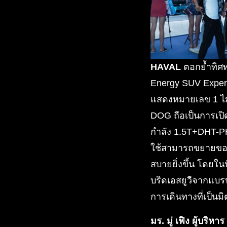
HAVAL
ตอกย้ำทิศท
Energy SUV Expert
แสดงหมายเลข 1 ไม
DOG ถือเป็นการเปิ
กำลัง 1.5T+DHT-PHEV
ใช้สามารถขยายขอบเ
สบายยิ่งขึ้น โดยในป
บริดเอสยูวีจากแบ
การเดินทางที่เป็น
มร. มู่ เฟิง ผู้บริ