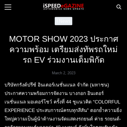
Skip
to
Search
content
I News
for:
MOTOR SHOW 2023 ประกาศ
e
ความพร้อม เตรียมส่งทัพรถใหม่
ws
รถ EV ร่วมงานเต็มพิกัด
orcycle
op
March 2, 2023
orsport
บริษัทกรังด์ปรีซ์ อินเตอร์เนชั่นแนล จำกัด (มหาชน)
 Drive
ประกาศความพร้อมการจัดงาน บางกอก อินเตอร์
ct us
เนชั่นแนล มอเตอร์โชว์ ครั้งที่ 44 ชูแนวคิด “COLORFUL
EXPERIENCE ประสบการณ์ครบทุกสีสัน” ตอกย้ำความยิ่ง
ใหญ่ความเป็นผู้นำด้านงานจัดแสดงรถยนต์ ค่าย รถยนต์-