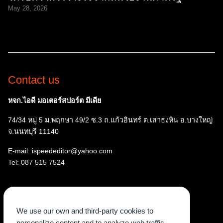
May 28, 2026
Contact us
หจก.ไอดี มอเตอร์สปอร์ต มีเดีย
74/34 หมู่ 5 ม.พฤกษา 49/2 ซ.3 ถ.แก้วอินทร์ ต.เสาธงหิน อ.บางใหญ่
จ.นนทบุรี 11140
E-mail: ispeededitor@yahoo.com
Tel:
087 515 7524
Follow us
We use our own and third-party cookies to
Facebook
Instagram
YouTube
X
TikTok
personalize content and to analyze web traffic.