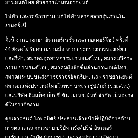
ยานยนต์ไทย ด้วยการนำเสนอรถยนต์
ไฟฟ้า และรถจักรยานยนต์ไฟฟ้าหลากหลายรุ่นภานใน
งานครั้งนี้
ทั้งนี้ งานบางกอก อินเตอร์เนชั่นแนล มอเตอร์โชว์ ครั้งที่
44 ยังคงได้รับความร่วมมือ จาก กระทรวงการท่องเที่ยว
และกีฬา, สมาคมอุตสาหกรรมยานยนต์ไทย, สมาคมวิศวะ
กรรม ยานยนต์ไทย, สมาคมผู้ผลิตชิ้นส่วนยานยนต์ไทย,
สมาคมระบบขนส่งการจราจรอัจฉริยะ, และ ราชยานยนต์
สมาคมแห่งประเทศไทยในพระ บรมราชูปถัมภ์ (ร.ย.ส.ท.)
และบริษัท อิมแพ็ค เอ็ก ซี ซัน เมเนจเม้นท์ จำกัด เป็นอย่าง
ดีในการจัดงาน
คุณจาตุรนต์ โกมลมิศร์ ประธานเจ้าหน้าที่ปฏิบัติการด้าน
การตลาดและการขาย บริษัท กรังด์ปรีซ์ อินเตอร์
เนชั่นแนล จำกัด (มหาชน) และรองประธานจัดงาน