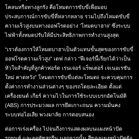
โคลนหรือทางลูกรัง คือโหมดการขับขี่เพื่อมอบ
ประสบการณ์การขับขี่ที่หลากหลาย รวมไปถึงโหมดขับขี่
ความเร็วสูงบนทางออฟโรดอย่าง ‘โหมดบาฮาii’ ซึ่งระบบ
ไฟฟ้าทั้งหมดปรับให้มีประสิทธิภาพการทำงานสูงสุด
“เราต้องการให้โหมดบาฮาเป็นตัวแทนขั้นสุดของการขับขี่
ออฟโรดความเร็วสูง” เดฟ กล่าว “ฟีเจอร์นี้เรียกได้ว่าเป็น
หัวใจสำคัญที่ลูกค้าฟอร์ด เรนเจอร์ แร็พเตอร์ เจเนอเรชัน
ใหม่ คาดหวัง” โหมดการขับขี่แต่ละโหมดii จะควบคุมการ
ตั้งค่าการทำงานส่วนต่างๆ ของรถโดยละเอียด ตั้งแต่
เครื่องยนต์ เกียร์ ความไวในการใช้ระบบเบรกอัตโนมัติ
(ABS) การประมวลผล การยึดเกาะถนน ความมั่นคง
ระบบท่อไอเสีย พวงมาลัย การตอบสนอง
ต่อการเร่งเครื่อง ไปจนถึงการแสดงผลบนแผงหน้าปัด
รถยนต์ และจอทัชสกรีน นอกจากนั้น สีของแผงหน้าปัดยัง