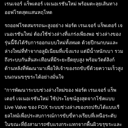
เรนเจอร์ แร็พเตอร์ เจเนอเรชันใหม่ พร้อมตะลุยเส้นทาง
ออฟโรดสุดแสนหฤโหด
รถออฟโรดสมรรถนะสูงอย่าง ฟอร์ด เรนเจอร์ แร็พเตอร์ เจ
เนอเรชันใหม่ ต้องใช้ช่วงล่างที่แกร่งเพียงพอ ช่วงล่างของ
รุ่นนี้จึงได้รับการออกแบบใหม่ทั้งหมด ด้วยปีกนกบนและ
ล่างใหม่ที่ทำจากอลูมิเนียมที่แข็งแรง แต่มีน้ำหนักเบา รวม
ถึงระบบกันสั่นสะเทือนที่มีระยะยืดยุบสูง พร้อมวัตต์ลิงก์
ด้านหลังที่พัฒนามาเพื่อให้เจ้าของรถขับขี่ด้วยความเร็วสูง
บนถนนขรุขระได้อย่างมั่นใจ
“การพัฒนาระบบช่วงล่างใหม่ของ ฟอร์ด เรนเจอร์ แร็พ
เตอร์ เจเนอเรชันใหม่ ใช้ประโยชน์สูงสุดจากโช้คแบบ
Live Valve ของ FOX ระบบช่วงล่างของรถปรับได้แบบเรี
ยลไทม์เพื่อประสบการณ์การขับขี่ทางเรียบที่เหนือระดับ
ในขณะที่ยังสามารถซับแรงกระแทกจากพื้นผิวขรุขระและ