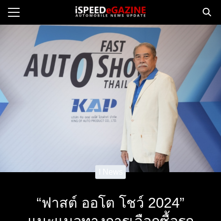
Skip
to
Search
content
for:
e
ws
orcycle
op
orsport
 Drive
ct us
I News
“ฟาสต์ ออโต โชว์ 2024”