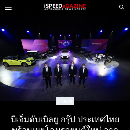
Skip
to
Search
content
for:
e
ws
orcycle
op
orsport
 Drive
ct us
I News
บีเอ็มดับเบิลยู กรุ๊ป ประเทศไทย
พร้อมเผยโฉมรถยนต์ใหม่ จาก