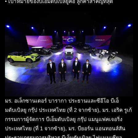
• เป้าหมายของบีเอ็มดับเบิ้ลยูคือ ลูกค้าสำคัญที่สุด
มร. อเล็กซานเดอร์ บารากา ประธานและซีอีโอ บีเอ็
มดับเบิลยู กรุ๊ป ประเทศไทย (ที่ 2 จากซ้าย), มร. เอริค รูเก้
กรรมการผู้จัดการ บีเอ็มดับเบิลยู กรุ๊ป แมนูแฟคเจอริ่ง
ประเทศไทย (ที่ 1 จากซ้าย), มร. บียอร์น แอนทอนส์สัน
ประธานกรรมการบริหาร บีเอ็มดับเบิลยู ไฟแนนเชียล